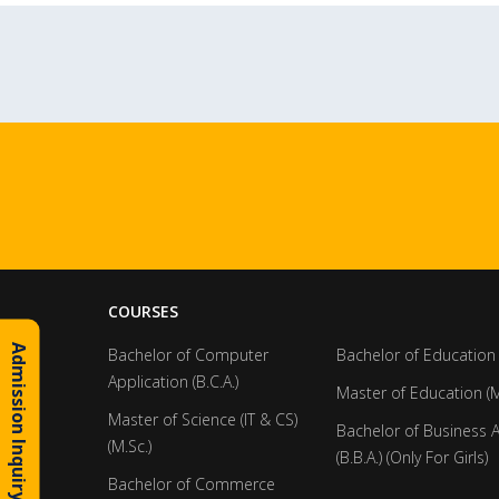
COURSES
Admission Inquiry
Bachelor of Computer
Bachelor of Education 
Application (B.C.A.)
Master of Education (M
Master of Science (IT & CS)
Bachelor of Business 
(M.Sc.)
(B.B.A.) (Only For Girls)
Bachelor of Commerce