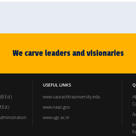
We carve leaders and visionaries
USEFUL LINKS
Q
(B.Ed.)
www.saurashtrauniversity.edu
A
C
.Ed.)
www.naac.gov
A
Administration
www.ugc.ac.in
In
F