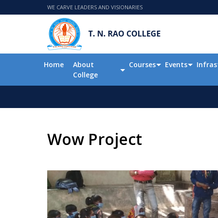
WE CARVE LEADERS AND VISIONARIES
Home
About
Courses
Events
Infras
College
Wow Project