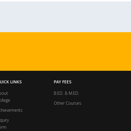
UICK LINKS
PAY FEES
bout
B.ED. & M.ED.
ollege
Other Courses
chievements
quiry
orm