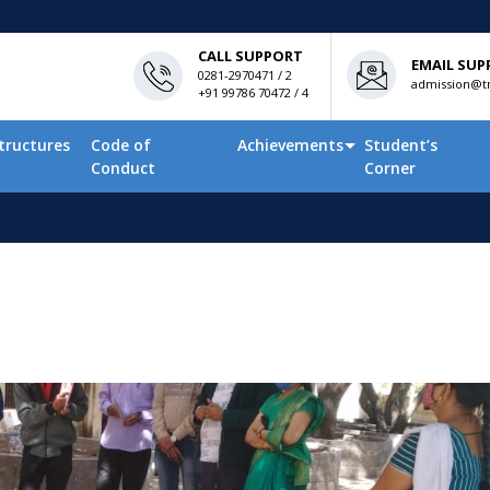
CALL SUPPORT
EMAIL SUP
0281-2970471 / 2
admission@tn
+91 99786 70472 / 4
tructures
Code of
Achievements
Student’s
Conduct
Corner