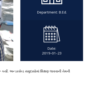
Department:
B.Ed.
Date:
2019-01-23
ૂ કર્યો. અન્ડરસેવ્ડ સમુદાયોમાં શિક્ષણ લાવવાની તેમની