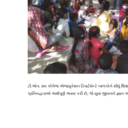
ટી.એન. રાવ કોલેજ એજ્યુકેશન ડિપાર્ટમેન્ટે બાળકોને સીધું શિક્
પ્રતિબદ્ધતાએ અર્થપૂર્ણ અસર કરી છે, જે યુવા જીવનને જ્ઞાન