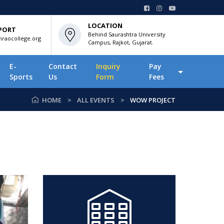
LOCATION
PORT
Behind Saurashtra University
raocollege.org
Campus, Rajkot, Gujarat.
E-
Contact
Inquiry
Pay
Sports
Us
Form
Fees
HOME
ALL EVENTS
WOW PROJECT