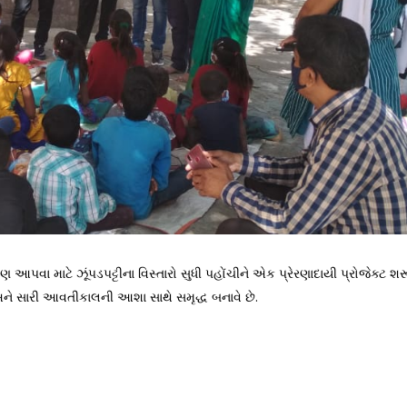
ષણ આપવા માટે ઝૂંપડપટ્ટીના વિસ્તારો સુધી પહોંચીને એક પ્રેરણાદાયી પ્રોજેક્ટ શર
 અને સારી આવતીકાલની આશા સાથે સમૃદ્ધ બનાવે છે.